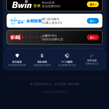
冰雪逐梦 科技赋能｜BBIN·宝盈集团深度参与2026年黑龙江省科技活动周黑大专场活动
2026-06-04
会、BBIN·宝盈集团、BBIN·宝盈集团创意设计产业学院
联...
关于BBIN·宝盈集团2026年本科生选拔转专业考核的通知
2026-05-25
BBIN·宝盈集团举办“聚焦科研创新范式：崔荣荣教授分享艺术类学术研究路径”学术讲座
2026-03-19
BBIN·宝盈集团为中俄语言教育大学联盟设计创作专属标识
2025-12-18
通知
公告
查看详情+
NOTICE